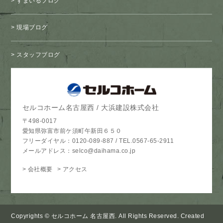
すまいるブログ
現場ブログ
スタッフブログ
セルコホーム名古屋西 / 大浜建設株式会社
〒498-0017
愛知県弥富市前ケ須町午新田６５０
フリーダイヤル：
0120-089-887
/
TEL.0567-65-2911
メールアドレス：
selco@daihama.co.jp
会社概要
アクセス
Copyrights © セルコホーム 名古屋西. All Rights Reserved. Created