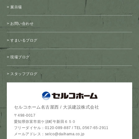
展示場
お問い合わせ
すまいるブログ
現場ブログ
スタッフブログ
セルコホーム名古屋西 / 大浜建設株式会社
〒498-0017
愛知県弥富市前ケ須町午新田６５０
フリーダイヤル：
0120-089-887
/
TEL.0567-65-2911
メールアドレス：
selco@daihama.co.jp